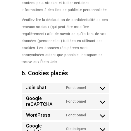
contenu peut stocker et traiter certaines
informations à des fins de publicité personnalisée.
Veuillez lire la déclaration de confidentialité de ces
réseaux sociaux (qui peut être modifiée
régulièrement) afin de savoir ce qu’ils font de vos
données (personnelles) traitées en utilisant ces
cookies. Les données récupérées sont
anonymisées autant que possible. Instagram se
trouve aux États-Unis.
6. Cookies placés
Join.chat
Fonctionnel
Consent
Google
to
Fonctionnel
reCAPTCHA
Consent
service
to
join.chat
WordPress
Fonctionnel
Consent
service
Google
to
google-
Statistiques