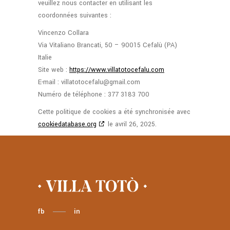
veuillez nous contacter en utilisant les
coordonnées suivantes :
Vincenzo Collara
Via Vitaliano Brancati, 50 – 90015 Cefalù (PA)
Italie
Site web :
https://www.villatotocefalu.com
E-mail :
villatotocefalu@
gmail.com
Numéro de téléphone : 377 3183 700
Cette politique de cookies a été synchronisée avec
cookiedatabase.org
le avril 26, 2025.
fb
in