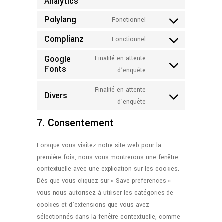
Analytics
Consent
service
recaptcha
to
wordpress
Polylang
Fonctionnel
Consent
service
to
Complianz
google-
Fonctionnel
Consent
service
analytics
to
Google
Finalité en attente
polylang
Fonts
service
Consent
d’enquête
complianz
to
Finalité en attente
service
Divers
Consent
d’enquête
google-
to
fonts
7. Consentement
service
divers
Lorsque vous visitez notre site web pour la
première fois, nous vous montrerons une fenêtre
contextuelle avec une explication sur les cookies.
Dès que vous cliquez sur « Save preferences »
vous nous autorisez à utiliser les catégories de
cookies et d’extensions que vous avez
sélectionnés dans la fenêtre contextuelle, comme