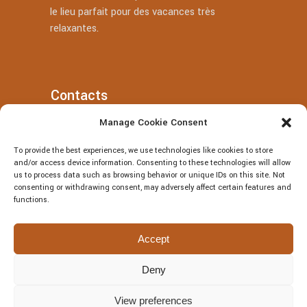
le lieu parfait pour des vacances très
relaxantes.
Contacts
Manage Cookie Consent
+39 377 318 3700
To provide the best experiences, we use technologies like cookies to store
villatotocefalu@gmail.com
and/or access device information. Consenting to these technologies will allow
us to process data such as browsing behavior or unique IDs on this site. Not
Via Vitaliano Brancati, 50, Cefalù
consenting or withdrawing consent, may adversely affect certain features and
functions.
Accept
Deny
© Villa Totò P.Iva: 06614230826 – CIR:
19082027A301108 – CIN:
View preferences
IT082027A1JRBF2V6U | DESIGNED BY