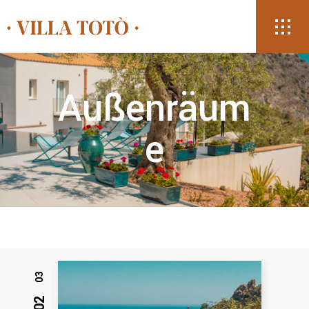
Außenräum
e