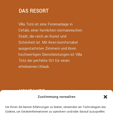
DAS RESORT
Villa Totò ist eine Ferienanlage in
Cefalù, einer herrlichen normannischen
Stadt, die reich an Kunst und
Schönheit ist. Mit ihren komfortabel
ausgestatteten Zimmern und ihren
hochwertigen Dienstleistungen ist Villa
Totò der perfekte Ort für einen
erholsamen Urlaub.
KONTAKTE
Zustimmung verwalten
+39 377 318 3700
Um Ihnen die besten Erfahrungen zu bieten, verwenden wir Technologien wie
Cookies, um Geräteinformationen zu speichern und/oder darauf zuzugreifen.