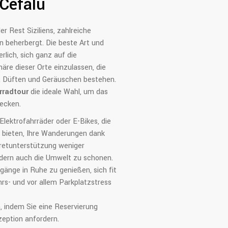
Cefalù
der Rest Siziliens, zahlreiche
beherbergt. Die beste Art und
erlich, sich ganz auf die
re dieser Orte einzulassen, die
, Düften und Geräuschen bestehen.
rradtour
die ideale Wahl, um das
ecken.
 Elektrofahrräder oder E-Bikes, die
t bieten, Ihre Wanderungen dank
retunterstützung weniger
ndern auch die Umwelt zu schonen.
rgänge in Ruhe zu genießen, sich fit
rs- und vor allem Parkplatzstress
, indem Sie eine Reservierung
eption anfordern.