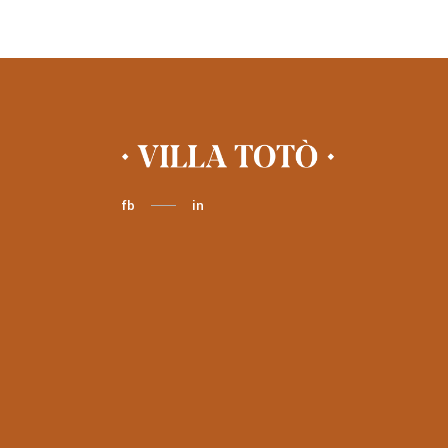
fb
in