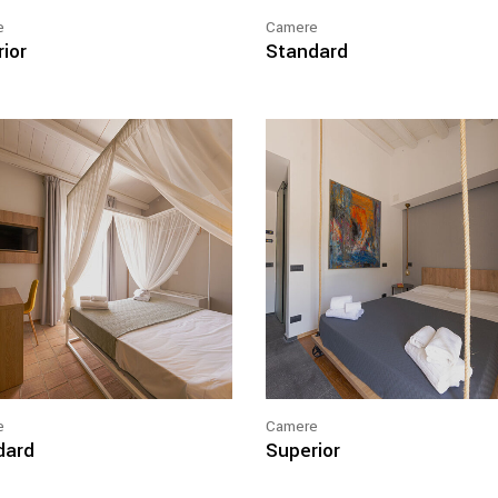
e
Camere
ior
Standard
e
Camere
dard
Superior