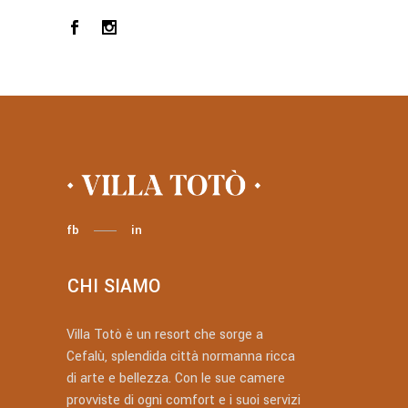
fb
in
CHI SIAMO
Villa Totò è un resort che sorge a
Cefalù, splendida città normanna ricca
di arte e bellezza. Con le sue camere
provviste di ogni comfort e i suoi servizi