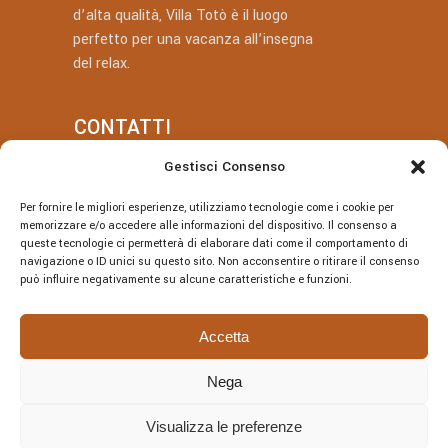
d’alta qualità, Villa Totò è il luogo
perfetto per una vacanza all’insegna
del relax.
CONTATTI
Gestisci Consenso
+39 377 318 3700
Per fornire le migliori esperienze, utilizziamo tecnologie come i cookie per
villatotocefalu@gmail.com
memorizzare e/o accedere alle informazioni del dispositivo. Il consenso a
queste tecnologie ci permetterà di elaborare dati come il comportamento di
Via Vitaliano Brancati, 50, Cefalù
navigazione o ID unici su questo sito. Non acconsentire o ritirare il consenso
può influire negativamente su alcune caratteristiche e funzioni.
Accetta
Nega
© Villa Totò P.Iva: 06614230826 – CIR:
19082027A301108 – CIN:
Visualizza le preferenze
IT082027A1JRBF2V6U | DESIGNED BY