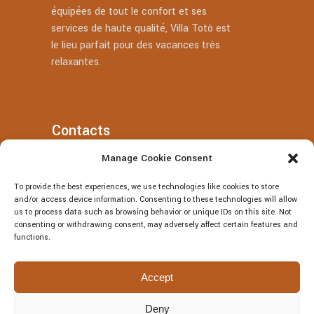
équipées de tout le confort et ses
services de haute qualité, Villa Totò est
le lieu parfait pour des vacances très
relaxantes.
Contacts
Manage Cookie Consent
+39 377 318 3700
To provide the best experiences, we use technologies like cookies to store
villatotocefalu@gmail.com
and/or access device information. Consenting to these technologies will allow
us to process data such as browsing behavior or unique IDs on this site. Not
Via Vitaliano Brancati, 50, Cefalù
consenting or withdrawing consent, may adversely affect certain features and
functions.
Accept
Deny
© Villa Totò P.Iva: 06614230826 – CIR: