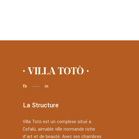
fb
in
La Structure
Villa Totò est un complexe situé à
Cefalù, aimable ville normande riche
d’art et de beauté. Avec ses chambres