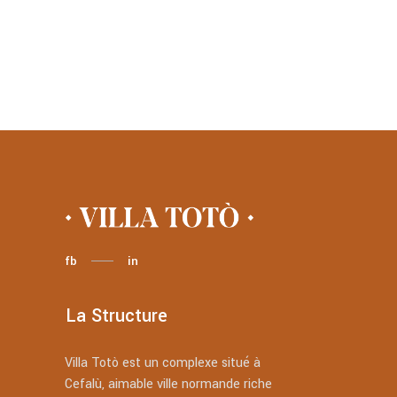
fb
in
La Structure
Villa Totò est un complexe situé à
Cefalù, aimable ville normande riche