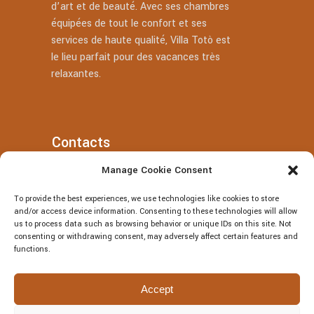
d’art et de beauté. Avec ses chambres
équipées de tout le confort et ses
services de haute qualité, Villa Totò est
le lieu parfait pour des vacances très
relaxantes.
Contacts
Manage Cookie Consent
+39 377 318 3700
To provide the best experiences, we use technologies like cookies to store
villatotocefalu@gmail.com
and/or access device information. Consenting to these technologies will allow
us to process data such as browsing behavior or unique IDs on this site. Not
Via Vitaliano Brancati, 50, Cefalù
consenting or withdrawing consent, may adversely affect certain features and
functions.
Accept