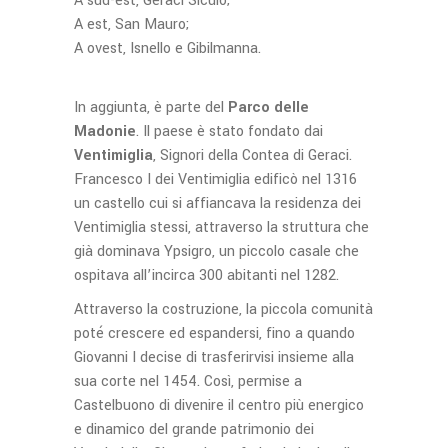
A sud-est, Geraci Siculo;
A est, San Mauro;
A ovest, Isnello e Gibilmanna.
In aggiunta, è parte del
Parco delle
Madonie
. Il paese è stato fondato dai
Ventimiglia
, Signori della Contea di Geraci.
Francesco I dei Ventimiglia edificò nel 1316
un castello cui si affiancava la residenza dei
Ventimiglia stessi, attraverso la struttura che
già dominava Ypsigro, un piccolo casale che
ospitava all’incirca 300 abitanti nel 1282.
Attraverso la costruzione, la piccola comunità
poté crescere ed espandersi, fino a quando
Giovanni I decise di trasferirvisi insieme alla
sua corte nel 1454. Così, permise a
Castelbuono di divenire il centro più energico
e dinamico del grande patrimonio dei