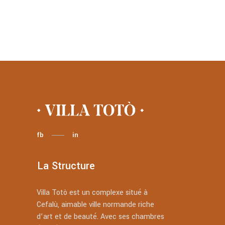
fb
in
La Structure
Villa Totò est un complexe situé à
Cefalù, aimable ville normande riche
d’art et de beauté. Avec ses chambres