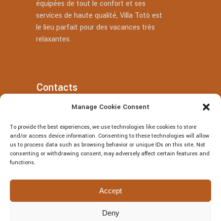
équipées de tout le confort et ses
services de haute qualité, Villa Totò est
le lieu parfait pour des vacances très
relaxantes.
Contacts
Manage Cookie Consent
+39 377 318 3700
To provide the best experiences, we use technologies like cookies to store
villatotocefalu@gmail.com
and/or access device information. Consenting to these technologies will allow
us to process data such as browsing behavior or unique IDs on this site. Not
Via Vitaliano Brancati, 50, Cefalù
consenting or withdrawing consent, may adversely affect certain features and
functions.
Accept
Deny
© Villa Totò P.Iva: 06614230826 – CIR: