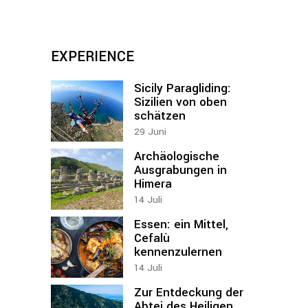
EXPERIENCE
Sicily Paragliding:
Sizilien von oben
schätzen
29
Juni
Archäologische
Ausgrabungen in
Himera
14
Juli
Essen: ein Mittel,
Cefalù
kennenzulernen
14
Juli
Zur Entdeckung der
Abtei des Heiligen