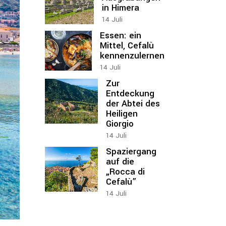
in Himera
14
Juli
Essen: ein
Mittel, Cefalù
kennenzulernen
14
Juli
Zur
Entdeckung
der Abtei des
Heiligen
Giorgio
14
Juli
Spaziergang
auf die
„Rocca di
Cefalù”
14
Juli