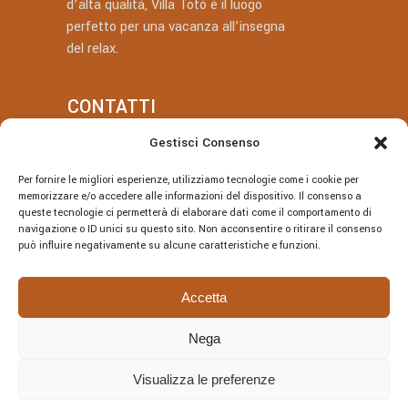
d’alta qualità, Villa Totò è il luogo
perfetto per una vacanza all’insegna
del relax.
CONTATTI
Gestisci Consenso
+39 377 318 3700
Per fornire le migliori esperienze, utilizziamo tecnologie come i cookie per
villatotocefalu@gmail.com
memorizzare e/o accedere alle informazioni del dispositivo. Il consenso a
queste tecnologie ci permetterà di elaborare dati come il comportamento di
Via Vitaliano Brancati, 50, Cefalù
navigazione o ID unici su questo sito. Non acconsentire o ritirare il consenso
può influire negativamente su alcune caratteristiche e funzioni.
Accetta
Nega
© Villa Totò P.Iva: 06614230826 – CIR:
19082027A301108 – CIN:
Visualizza le preferenze
IT082027A1JRBF2V6U | DESIGNED BY
Webvox.it