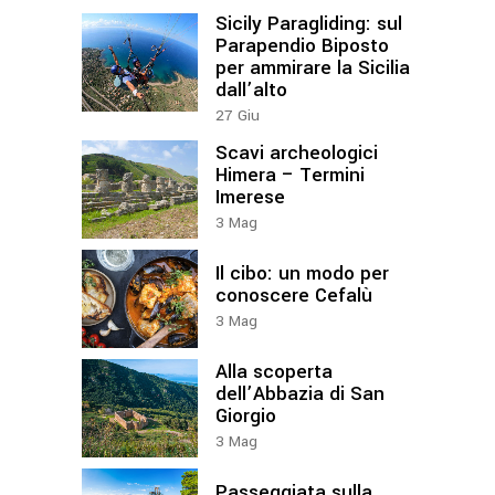
Sicily Paragliding: sul
Parapendio Biposto
per ammirare la Sicilia
dall’alto
27
Giu
Scavi archeologici
Himera – Termini
Imerese
3
Mag
Il cibo: un modo per
conoscere Cefalù
3
Mag
Alla scoperta
dell’Abbazia di San
Giorgio
3
Mag
Passeggiata sulla