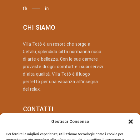
fb
in
CHI SIAMO
Villa Totò è un resort che sorge a
Cefalù, splendida città normanna ricca
di arte e bellezza. Con le sue camere
provviste di ogni comfort e i suoi servizi
d’alta qualità, Villa Totò è il luogo
perfetto per una vacanza all’insegna
del relax.
CONTATTI
Gestisci Consenso
+39 377 318 3700
Per fornire le migliori esperienze, utilizziamo tecnologie come i cookie per
villatotocefalu@gmail.com
memorizzare e/o accedere alle informazioni del dispositivo. Il consenso a