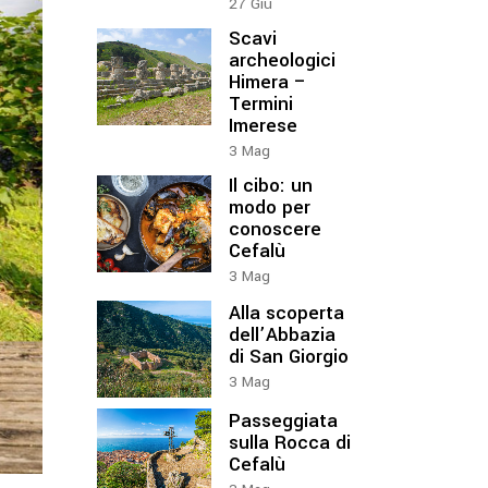
27
Giu
Scavi
archeologici
Himera –
Termini
Imerese
3
Mag
Il cibo: un
modo per
conoscere
Cefalù
3
Mag
Alla scoperta
dell’Abbazia
di San Giorgio
3
Mag
Passeggiata
sulla Rocca di
Cefalù