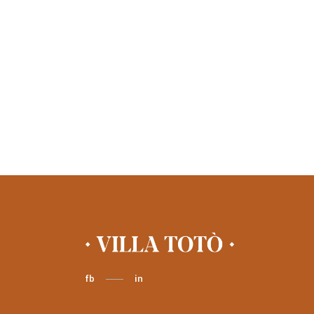
fb
in