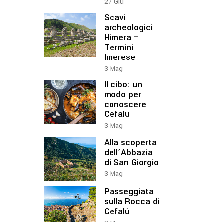
27
Giu
Scavi
archeologici
Himera –
Termini
Imerese
3
Mag
Il cibo: un
modo per
conoscere
Cefalù
3
Mag
Alla scoperta
dell’Abbazia
di San Giorgio
3
Mag
Passeggiata
sulla Rocca di
Cefalù