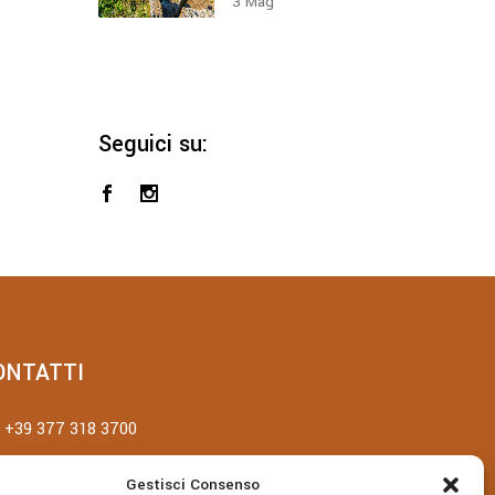
3
Mag
Seguici su:
ONTATTI
+39 377 318 3700
villatotocefalu@gmail.com
Gestisci Consenso