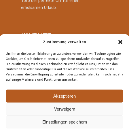
Totò der perfekte Ort für einen
erholsamen Urlaub.
KONTAKTE
Zustimmung verwalten
+39 377 318 3700
Um Ihnen die besten Erfahrungen zu bieten, verwenden wir Technologien wie
Cookies, um Geräteinformationen zu speichern und/oder darauf zuzugreifen.
villatotocefalu@gmail.com
Die Zustimmung zu diesen Technologien ermöglicht es uns, Daten wie das
Surfverhalten oder eindeutige IDs auf dieser Website zu verarbeiten. Das
Via Vitaliano Brancati, 50, Cefalù
Versäumnis, die Einwilligung zu erteilen oder zu widerrufen, kann sich negativ
auf einige Merkmale und Funktionen auswirken.
Akzeptieren
Verweigern
© Villa Totò P.Iva: 06614230826 – CIR:
19082027A301108 – CIN:
Einstellungen speichern
IT082027A1JRBF2V6U | DESIGNED BY