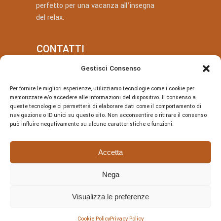
perfetto per una vacanza all’insegna
del relax.
CONTATTI
Gestisci Consenso
+39 377 318 3700
Per fornire le migliori esperienze, utilizziamo tecnologie come i cookie per
villatotocefalu@gmail.com
memorizzare e/o accedere alle informazioni del dispositivo. Il consenso a
queste tecnologie ci permetterà di elaborare dati come il comportamento di
Via Vitaliano Brancati, 50, Cefalù
navigazione o ID unici su questo sito. Non acconsentire o ritirare il consenso
può influire negativamente su alcune caratteristiche e funzioni.
Accetta
Nega
© Villa Totò P.Iva: 06614230826 – CIR:
19082027A301108 – CIN:
Visualizza le preferenze
IT082027A1JRBF2V6U | DESIGNED BY
Webvox.it
Cookie Policy
Privacy Policy