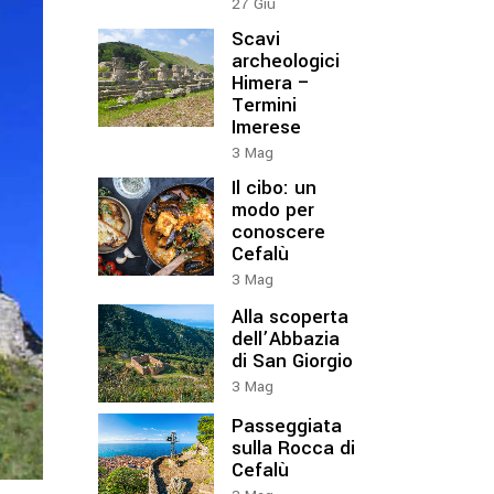
27
Giu
Scavi
archeologici
Himera –
Termini
Imerese
3
Mag
Il cibo: un
modo per
conoscere
Cefalù
3
Mag
Alla scoperta
dell’Abbazia
di San Giorgio
3
Mag
Passeggiata
sulla Rocca di
Cefalù