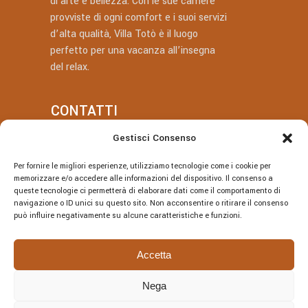
di arte e bellezza. Con le sue camere
provviste di ogni comfort e i suoi servizi
d’alta qualità, Villa Totò è il luogo
perfetto per una vacanza all’insegna
del relax.
CONTATTI
Gestisci Consenso
+39 377 318 3700
Per fornire le migliori esperienze, utilizziamo tecnologie come i cookie per
villatotocefalu@gmail.com
memorizzare e/o accedere alle informazioni del dispositivo. Il consenso a
queste tecnologie ci permetterà di elaborare dati come il comportamento di
Via Vitaliano Brancati, 50, Cefalù
navigazione o ID unici su questo sito. Non acconsentire o ritirare il consenso
può influire negativamente su alcune caratteristiche e funzioni.
Accetta
Nega
© Villa Totò P.Iva: 06614230826 – CIR:
19082027A301108 – CIN: