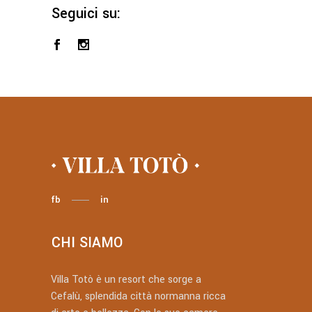
Seguici su:
fb
in
CHI SIAMO
Villa Totò è un resort che sorge a
Cefalù, splendida città normanna ricca