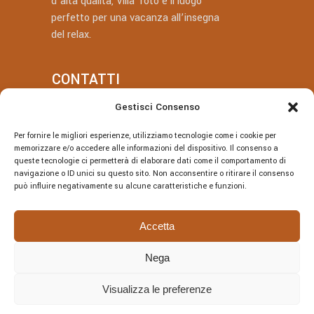
d’alta qualità, Villa Totò è il luogo
perfetto per una vacanza all’insegna
del relax.
CONTATTI
Gestisci Consenso
+39 377 318 3700
Per fornire le migliori esperienze, utilizziamo tecnologie come i cookie per
villatotocefalu@gmail.com
memorizzare e/o accedere alle informazioni del dispositivo. Il consenso a
queste tecnologie ci permetterà di elaborare dati come il comportamento di
Via Vitaliano Brancati, 50, Cefalù
navigazione o ID unici su questo sito. Non acconsentire o ritirare il consenso
può influire negativamente su alcune caratteristiche e funzioni.
Accetta
Nega
© Villa Totò P.Iva: 06614230826 – CIR:
19082027A301108 – CIN:
Visualizza le preferenze
IT082027A1JRBF2V6U | DESIGNED BY
Webvox.it