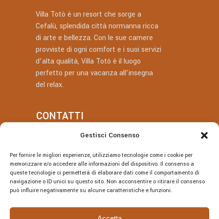
Villa Totò è un resort che sorge a
Cefalù, splendida città normanna ricca
di arte e bellezza. Con le sue camere
provviste di ogni comfort e i suoi servizi
d’alta qualità, Villa Totò è il luogo
perfetto per una vacanza all’insegna
del relax.
CONTATTI
Gestisci Consenso
+39 377 318 3700
Per fornire le migliori esperienze, utilizziamo tecnologie come i cookie per
villatotocefalu@gmail.com
memorizzare e/o accedere alle informazioni del dispositivo. Il consenso a
queste tecnologie ci permetterà di elaborare dati come il comportamento di
Via Vitaliano Brancati, 50, Cefalù
navigazione o ID unici su questo sito. Non acconsentire o ritirare il consenso
può influire negativamente su alcune caratteristiche e funzioni.
Accetta