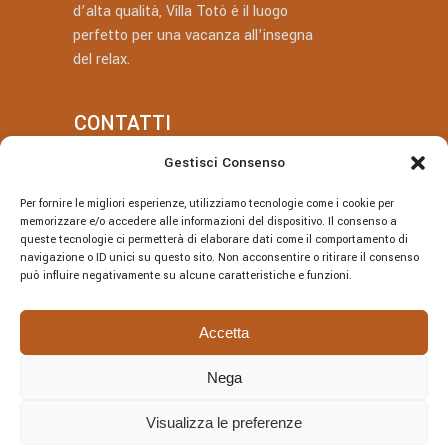
d’alta qualità, Villa Totò è il luogo
perfetto per una vacanza all’insegna
del relax.
CONTATTI
Gestisci Consenso
+39 377 318 3700
Per fornire le migliori esperienze, utilizziamo tecnologie come i cookie per
villatotocefalu@gmail.com
memorizzare e/o accedere alle informazioni del dispositivo. Il consenso a
queste tecnologie ci permetterà di elaborare dati come il comportamento di
Via Vitaliano Brancati, 50, Cefalù
navigazione o ID unici su questo sito. Non acconsentire o ritirare il consenso
può influire negativamente su alcune caratteristiche e funzioni.
Accetta
Nega
© Villa Totò P.Iva: 06614230826 – CIR:
19082027A301108 – CIN:
Visualizza le preferenze
IT082027A1JRBF2V6U | DESIGNED BY